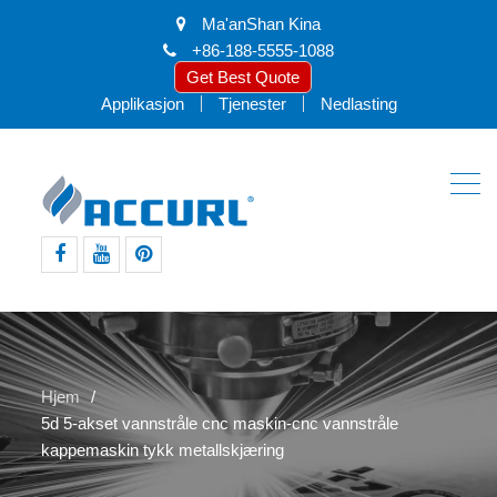
Ma'anShan Kina
+86-188-5555-1088
Get Best Quote
Applikasjon
Tjenester
Nedlasting
facebook
youtube
pinte
Hjem
5d 5-akset vannstråle cnc maskin-cnc vannstråle
kappemaskin tykk metallskjæring