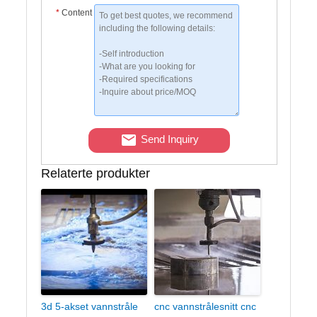
*
Content
Send Inquiry
Relaterte produkter
3d 5-akset vannstråle
cnc vannstrålesnitt cnc