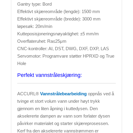
Gantry type: Bord
Effektivt skjæreområde (lengde): 1500 mm
Effektivt skjæreområde (bredde): 3000 mm
løpesøk: 20m/min
Kutteposisjoneringsnøyaktighet: ±5 mm/m
Overflateruhet: Ra≤25μm
CNC-kontroller: AI, DST, DWG, DXF, DXP, LAS
Servomotor: Programvare støtter HPRXD og True
Hole
Perfekt vannstråleskjæring:
ACCURL®
Vannstrålebearbeiding
oppnås ved å
tvinge et stort volum vann under høyt trykk
gjennom en liten åpning i kuttedysen. Den
akselererte dampen av vann som forlater dysen
påvirker materialet og starter skjæreprosessen.
Kerf fra den akselererte vannstrømmen er