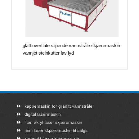
glatt overflate slipende vannstråle skjæremaskin
vannjet steinkutter lav lyd
kappemaskin for granitt vannstråle
digital lasermaskin
liten akryl laser skjæremaskin
mini laser skjæremaskin til salgs
kompakt laserskjæremaskin