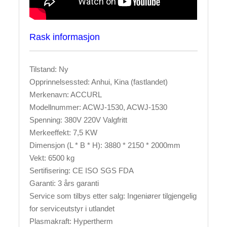
Rask informasjon
Tilstand: Ny
Opprinnelsessted: Anhui, Kina (fastlandet)
Merkenavn: ACCURL
Modellnummer: ACWJ-1530, ACWJ-1530
Spenning: 380V 220V Valgfritt
Merkeeffekt: 7,5 KW
Dimensjon (L * B * H): 3880 * 2150 * 2000mm
Vekt: 6500 kg
Sertifisering: CE ISO SGS FDA
Garanti: 3 års garanti
Service som tilbys etter salg: Ingeniører tilgjengelig
for serviceutstyr i utlandet
Plasmakraft: Hypertherm