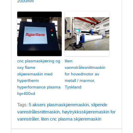
2000mm
cnc plasmaskjæring og
liten
oxy flame
vannstrålesnittmaskin
skjæremaskin med
for hovedmotor av
hypertherm
metall / marmor,
hyperformance plasma
Tyskland
hpr400xd
Tags:
5 aksers plasmaskjæremaskin
,
slipende
vannstrålesnittmaskin
,
høytrykksskjæremaskin for
vannstråler
,
liten cnc plasma skjæremaskin