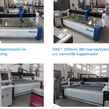
skjæremaskin for
2000 * 1500mm 380 mpa høytrykk
æring
cnc vannstråle kappemaskin