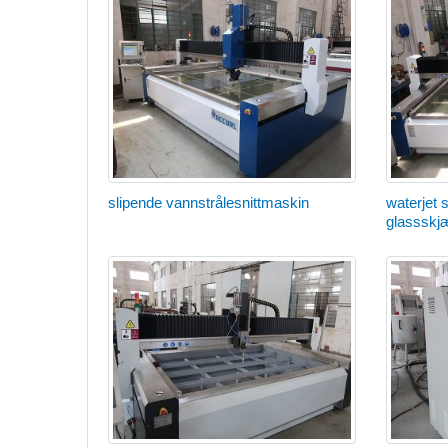
slipende vannstrålesnittmaskin
waterjet 
glassskj