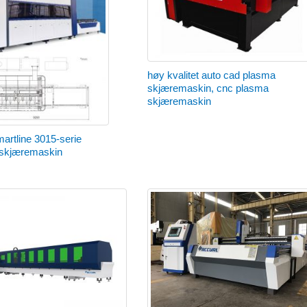
høy kvalitet auto cad plasma
skjæremaskin, cnc plasma
skjæremaskin
artline 3015-serie
erskjæremaskin