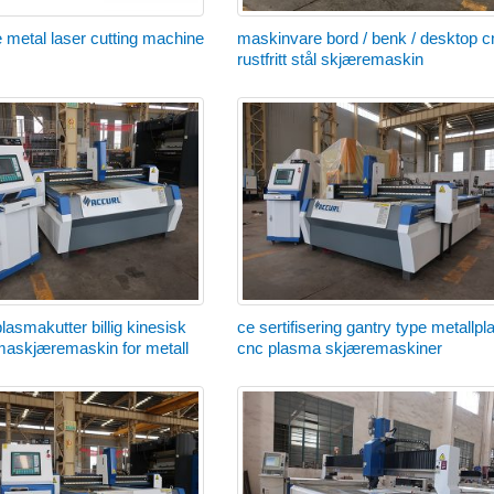
e metal laser cutting machine
maskinvare bord / benk / desktop c
rustfritt stål skjæremaskin
lasmakutter billig kinesisk
ce sertifisering gantry type metallpl
maskjæremaskin for metall
cnc plasma skjæremaskiner