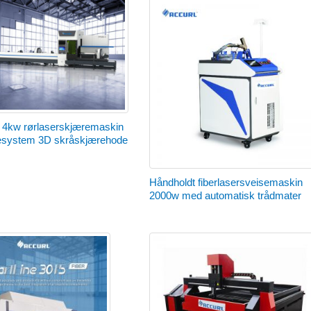
kw rørlaserskjæremaskin
esystem 3D skråskjærehode
Håndholdt fiberlasersveisemaskin
2000w med automatisk trådmater