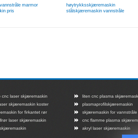
 vannstråle marmor
høytrykksskjæremaskin
in pris
stålskjæremaskin vannstråle
e cnc laser skjæremaskin
liten cnc plasma skjæremask
aser skjæremaskin koster
plasmaprofilskjæremaskin
emaskin for firkantet rør
skjæremaskin for vannstråle
lrør laser skjæremaskin
cnc flamme plasma skjærem
rskjæremaskin
akryl laser skjæremaskin