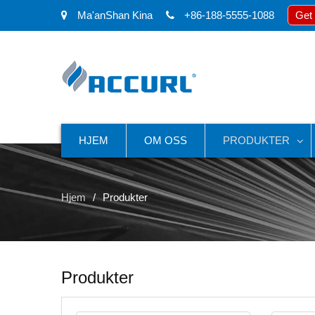
Ma'anShan Kina
+86-188-5555-1088
Get
HJEM
OM OSS
PRODUKTER
Hjem
Produkter
Produkter