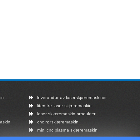
in
leverandør av laserskjæremaskiner
liten tre-laser skjæremaskin
laser skjæremaskin produkter
askin
cnc rørskjæremaskin
mini cnc plasma skjæremaskin