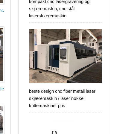
kompakt cnc lasergravering og
skjæremaskin, cnc stål
nc
laserskjæremaskin
ate
beste design cnc fiber metall laser
skjæremaskin / laser nøkkel
kuttemaskiner pris