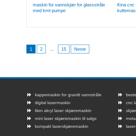
maskin for vannskjær for glassstråle
Kina cnc
med kmt-pumpe
kuttemask
Innleggnavigasjon
1
2
...
15
Neste
kappemaskin for granitt vannstråle
best
digital lasermaskin
cnc l
liten akryl laser skjæremaskin
skjær
mini laser skjæremaskin til salgs
metal
kompakt laserskjæremaskin
lase