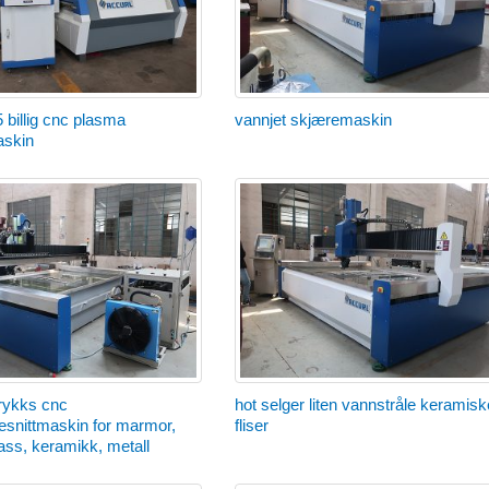
 billig cnc plasma
vannjet skjæremaskin
skin
trykks cnc
hot selger liten vannstråle keramisk
esnittmaskin for marmor,
fliser
lass, keramikk, metall