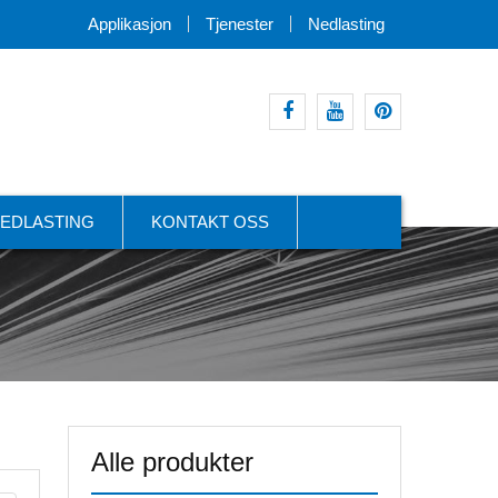
Applikasjon
Tjenester
Nedlasting
facebook
youtube
pinte
EDLASTING
KONTAKT OSS
Alle produkter