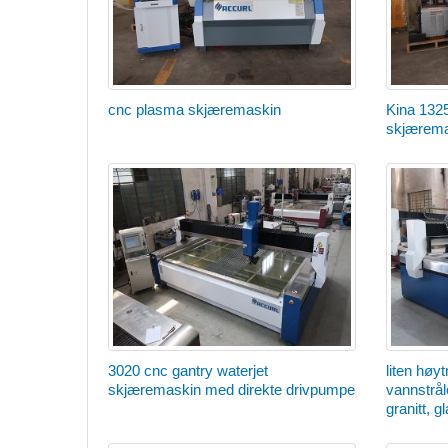
cnc plasma skjæremaskin
Kina 1325
skjærema
3020 cnc gantry waterjet
liten høy
skjæremaskin med direkte drivpumpe
vannstrål
granitt, g