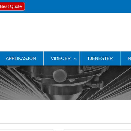
 Best Quote
APPLIKASJON
VIDEOER
TJENESTER
N