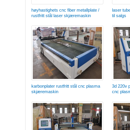
høyhastighets cnc fiber metallplate /
laser tub
rustfritt stål laser skjæremaskin
til salgs
karbonplater rustfritt stål cnc plasma
3d 220v p
skjæremaskin
cnc plas