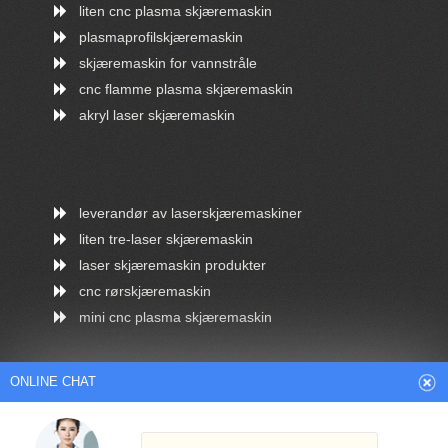
liten cnc plasma skjæremaskin
plasmaprofilskjæremaskin
skjæremaskin for vannstråle
cnc flamme plasma skjæremaskin
akryl laser skjæremaskin
leverandør av laserskjæremaskiner
liten tre-laser skjæremaskin
laser skjæremaskin produkter
cnc rørskjæremaskin
mini cnc plasma skjæremaskin
ONLINE CHAT
Arabic
Dutch
English
French