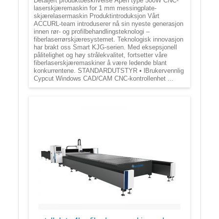
Detaljert produktbeskrivelse Åpen type 500W CNC-
laserskjæremaskin for 1 mm messingplate-
skjærelasermaskin Produktintroduksjon Vårt
ACCURL-team introduserer nå sin nyeste generasjon
innen rør- og profilbehandlingsteknologi –
fiberlaserrørskjæresystemet. Teknologisk innovasjon
har brakt oss Smart KJG-serien. Med eksepsjonell
pålitelighet og høy strålekvalitet, fortsetter våre
fiberlaserskjæremaskiner å være ledende blant
konkurrentene. STANDARDUTSTYR • lBrukervennlig
Cypcut Windows CAD/CAM CNC-kontrollenhet ...