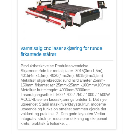
varmt salg cnc laser skjæring for runde
firkantede stålrør
Produktbeskrivelse Produktanvendelse
Skjæreområde for metallplater: 3015(3mx1,5m),
4015(4mx1,5m), 4020(4mx2m), 6015(6mx1,5m)
Metallrør skjærebredde: rund rørdiameter 25mm-
150mm firkantet rør 25mmx25mm -100mm×100mm
Metallrør kuttelengde: 4000mm/6000mm
Laserutgangseffekt: 500 / 700 / 750 / 1000 / 1500W
ACCURL-serien laserskjæringsfordeler 1. Det nye
utseendet Stabil maskinverktøystruktur, moderne
utseende og funksjon smeltet sammen gjorde det
vakkert og praktisk. 2. Den gode layouten Vedtar
integrativ struktur, reduserer dekning og eksponert
krets, praktisk å feilsøke, ...