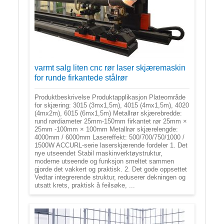
varmt salg liten cnc rør laser skjæremaskin
for runde firkantede stålrør
Produktbeskrivelse Produktapplikasjon Plateområde
for skjæring: 3015 (3mx1,5m), 4015 (4mx1,5m), 4020
(4mx2m), 6015 (6mx1,5m) Metallrør skjærebredde:
rund rørdiameter 25mm-150mm firkantet rør 25mm ×
25mm -100mm × 100mm Metallrør skjærelengde:
4000mm / 6000mm Lasereffekt: 500/700/750/1000 /
1500W ACCURL-serie laserskjærende fordeler 1. Det
nye utseendet Stabil maskinverktøystruktur,
moderne utseende og funksjon smeltet sammen
gjorde det vakkert og praktisk. 2. Det gode oppsettet
Vedtar integrerende struktur, reduserer dekningen og
utsatt krets, praktisk å feilsøke, ...