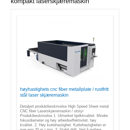
kompakt laserskjæremaskin
høyhastighets cnc fiber metallplate / rustfritt
stål laser skjæremaskin
Detaljert produktbeskrivelse High Speed Sheet metal
CNC fiber Laserskjæremaskin / utstyr
Produktbeskrivelse 1. Utmerket bjelkkvalitet: Mindre
fokusdiameter og høy arbeidseffektivitet, høy
kvalitet. 2. Høy kuttehastighet: Kuttehastigheten er
mer enn 20 m / min. 3. Stabil drift: Ved å innføre