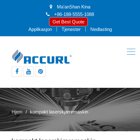
Ma'anShan Kina
+86-188-5555-1088
Get Best Quote
Applikasjon
Tjenester
Nedlasting
facebook
youtube
pinte
Hjem
kompakt laserskjæremaskin