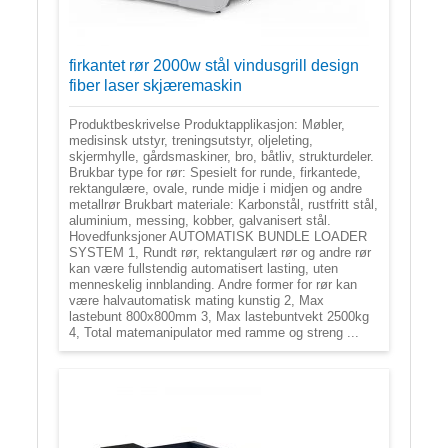
firkantet rør 2000w stål vindusgrill design
fiber laser skjæremaskin
Produktbeskrivelse Produktapplikasjon: Møbler,
medisinsk utstyr, treningsutstyr, oljeleting,
skjermhylle, gårdsmaskiner, bro, båtliv, strukturdeler.
Brukbar type for rør: Spesielt for runde, firkantede,
rektangulære, ovale, runde midje i midjen og andre
metallrør Brukbart materiale: Karbonstål, rustfritt stål,
aluminium, messing, kobber, galvanisert stål.
Hovedfunksjoner AUTOMATISK BUNDLE LOADER
SYSTEM 1, Rundt rør, rektangulært rør og andre rør
kan være fullstendig automatisert lasting, uten
menneskelig innblanding. Andre former for rør kan
være halvautomatisk mating kunstig 2, Max
lastebunt 800x800mm 3, Max lastebuntvekt 2500kg
4, Total matemanipulator med ramme og streng ...