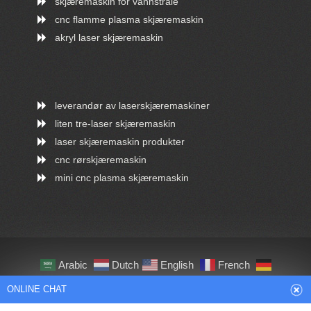
skjæremaskin for vannstråle
cnc flamme plasma skjæremaskin
akryl laser skjæremaskin
leverandør av laserskjæremaskiner
liten tre-laser skjæremaskin
laser skjæremaskin produkter
cnc rørskjæremaskin
mini cnc plasma skjæremaskin
ONLINE CHAT
Arabic
Dutch
English
French
Hi,welcome to visit our website.
German
Italian
Japanese
Persian
Portuguese
Russian
Spanish
Turkish
Cilina