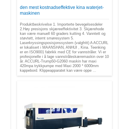
den mest kostnadseffektive kina waterjet-
maskinen
Produktbeskrivelse 1. Importerte bevegelsesdeler
2.Høy presisjons skjæreeffektivitet 3. Skjærehode
kan være manuell 60 graders kutting 4. Vanntett og
støvtett, internt smøresystem 5.
Laserkryssingsposisjonssystem (valgfritt) A ACCURL
er lokalisert i MAANSHAN, ANHUI , Kina. Teenking
er en ISO9001 fabrikk med CE for vannstråler. Vi er
profesjonelle i å lage vannstråleskæremaskin over 10
år. ACCURL-Trump50-G2060 maskin har maxi
420mpa trykkpumpe med Maxi 2000 * 6000mm
kappebord. Klippeapparatet kan være oppe ...