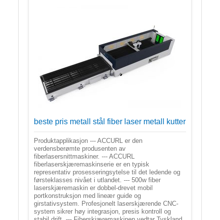
beste pris metall stål fiber laser metall kutter
Produktapplikasjon --- ACCURL er den
verdensberømte produsenten av
fiberlasersnittmaskiner. --- ACCURL
fiberlaserskjæremaskinserie er en typisk
representativ prosesseringsytelse til det ledende og
førsteklasses nivået i utlandet. --- 500w fiber
laserskjæremaskin er dobbel-drevet mobil
portkonstruksjon med lineær guide og
girstativsystem. Profesjonelt laserskjærende CNC-
system sikrer høy integrasjon, presis kontroll og
stabil drift. --- Fiberskjæremaskinen vedtar Tyskland