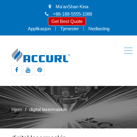
Ma'anShan Kina
+86-188-5555-1088
Get Best Quote
Applikasjon
Tjenester
Nedlasting
facebook
youtube
pinte
Hjem
digital lasermaskin