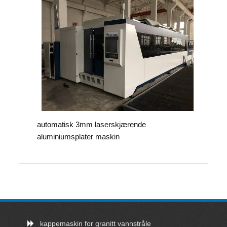
automatisk 3mm laserskjærende
aluminiumsplater maskin
kappemaskin for granitt vannstråle